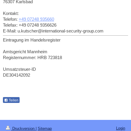
76307
Karlsbad
Kontakt:
Telefon:
+49 07248 935660
Telefax:
+49 07248 9356626
E-Mail:
u.kutscher@international-security-group.com
Eintragung im Handelsregister
Amtsgericht Mannheim
Registernummer: HRB 723818
Umsatzsteuer-ID
DE304142092
Teilen
Login
Druckversion
|
Sitemap