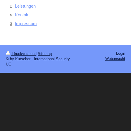
Leistungen
Kontakt
Impressum
Login
Druckversion
|
Sitemap
Webansicht
© by Kutscher - International Security
UG